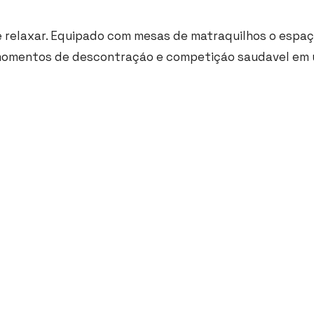
ir e relaxar. Equipado com mesas de matraquilhos o esp
 momentos de descontraçáo e competiçáo saudavel em 