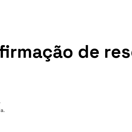
firmação de res
.
a.