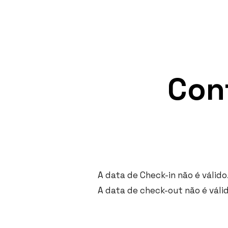
Home
Camas em Beliche
Experiência
Contatos
EN
Alojamentos
FR
Quartos Apto T1 e T2
Book Now
Quartos Duplos
Home
Camas em Beliche
Experiência
Contatos
Con
EN
FR
Book Now
A data de Check-in não é válido
A data de check-out não é válid