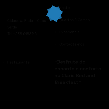
Hostel
Quartos & Camas
Cidadela, Praia – Cabo
Verde
Experiência
Tel +238 9188116
Contacte-nos
JACUZZI
“Desfrute do
Restaurante
encanto e conforto
no Claris Bed and
Breakfast”