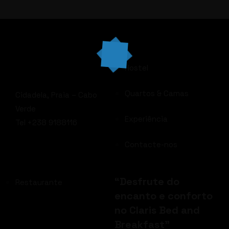
Hostel
Quartos & Camas
Cidadela, Praia – Cabo
Verde
Experiência
Tel +238 9188116
Contacte-nos
JACUZZI
“Desfrute do
Restaurante
encanto e conforto
no Claris Bed and
Breakfast”